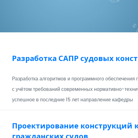
Разработка САПР судовых конс
Разработка алгоритмов и программного обеспечения 
с учётом требований современных нормативно-технич
успешное в последние 15 лет направление кафедры
Проектирование конструкций 
гражданских судов