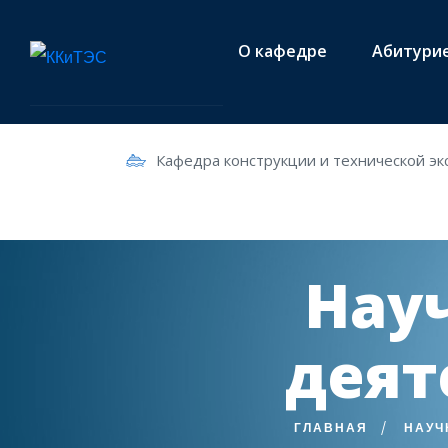
О кафедре
Абитури
Кафедра конструкции и технической эк
Нау
деят
ГЛАВНАЯ
НАУЧ