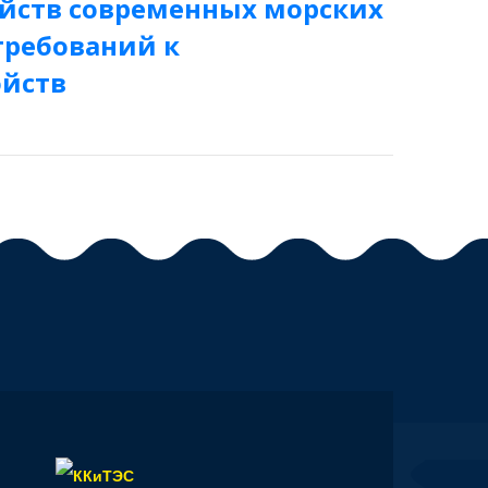
ойств современных морских
требований к
ойств